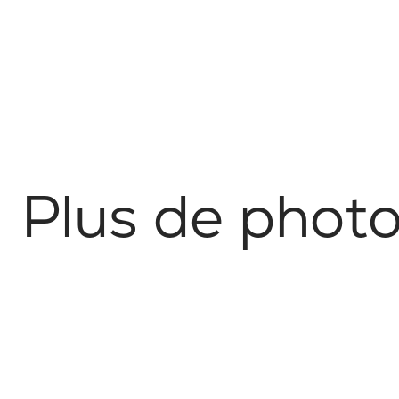
P
l
u
s
d
e
p
h
o
t
Architecture & Urbain