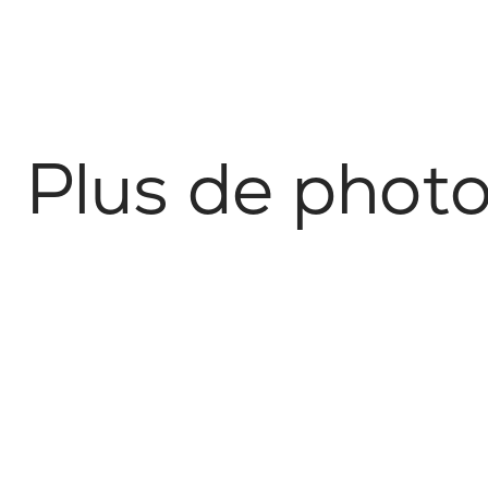
P
l
u
s
d
e
p
h
o
t
Épicurien