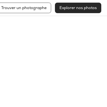
Trouver un photographe
Explorer nos photos
Arianne Nantel Gagnon
Voir mon profil
2025