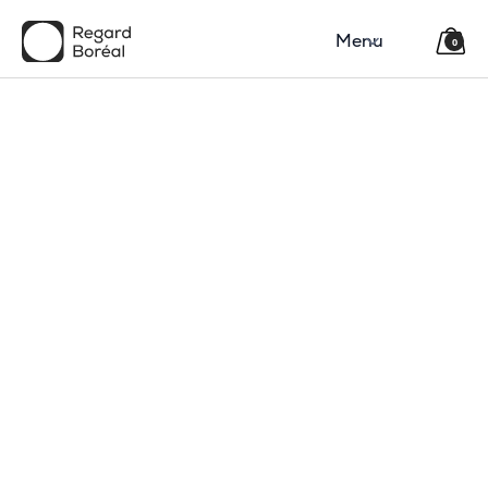
Menu
0
150$