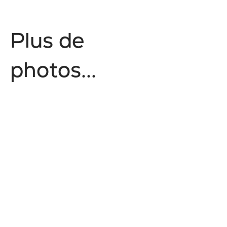
P
l
u
s
d
e
p
h
o
t
o
s
.
.
.
Style de vie