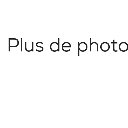
P
l
u
s
d
e
p
h
o
t
Architecture & Urbain