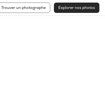
Trouver un photographe
Explorer nos photos
Réjean Biron
Voir mon profil
2025