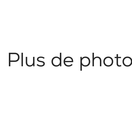
P
l
u
s
d
e
p
h
o
t
No items found.