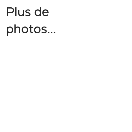
P
l
u
s
d
e
p
h
o
t
o
s
.
.
.
Nature