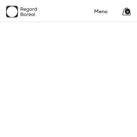
Menu
0
150$
Région
Catégorie(s)
Type
Code