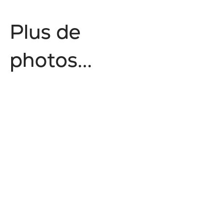
P
l
u
s
d
e
p
h
o
t
o
s
.
.
.
Épicurien