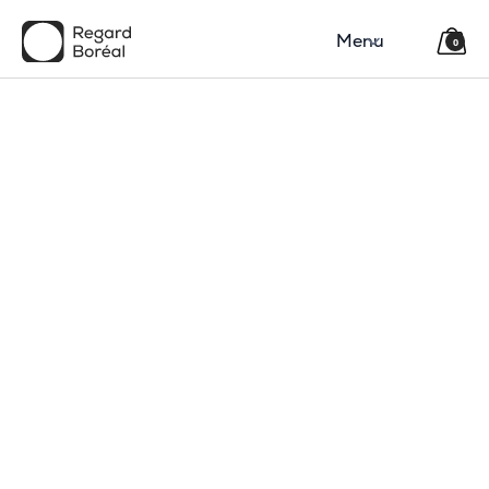
Menu
0
150$