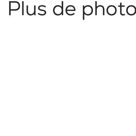
P
l
u
s
d
e
p
h
o
t
No items found.