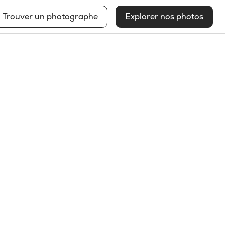
Trouver un photographe
Explorer nos photos
Louis-Paul St-Onge
Voir mon profil
2026