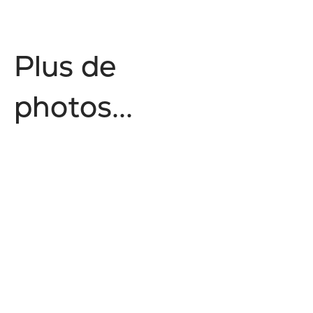
P
l
u
s
d
e
p
h
o
t
o
s
.
.
.
Architecture & Urbain
Nature
Tourisme