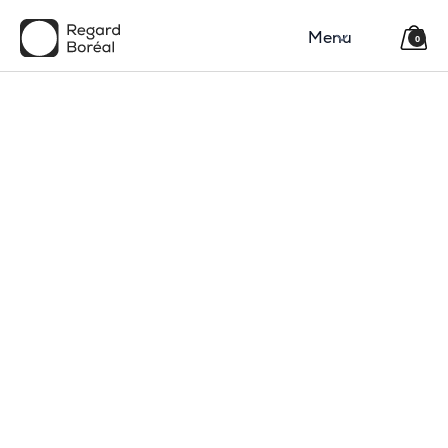
Menu
0
150$