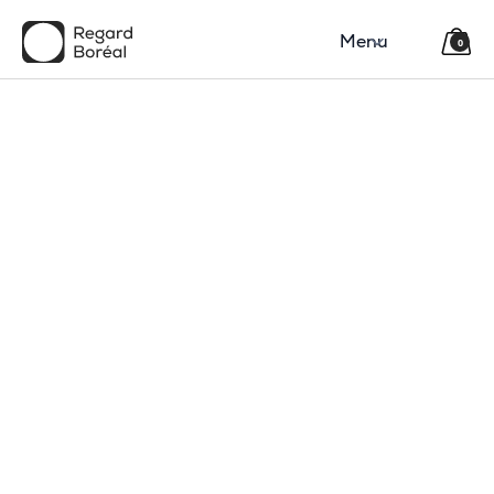
Menu
0
150$