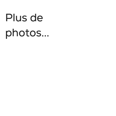
P
l
u
s
d
e
p
h
o
t
o
s
.
.
.
Nature