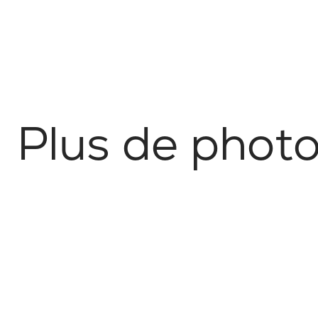
P
l
u
s
d
e
p
h
o
t
Nature