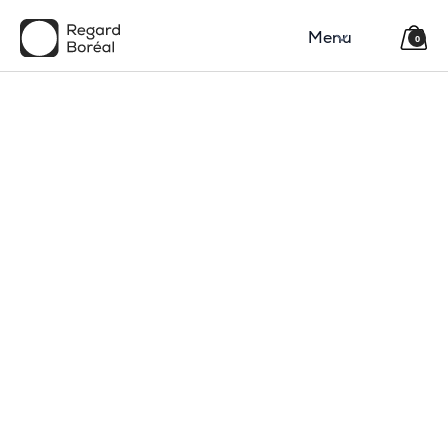
Menu
0
150$
Région
Catégorie(s)
Type
Code