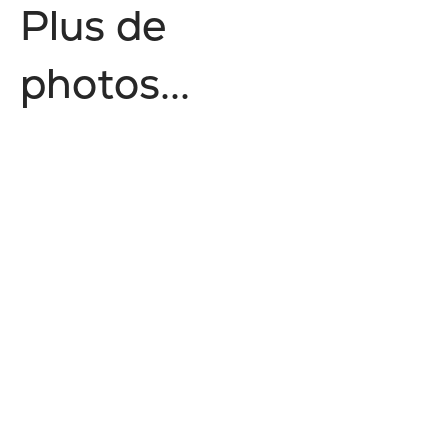
P
l
u
s
d
e
p
h
o
t
o
s
.
.
.
No items found.