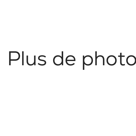
P
l
u
s
d
e
p
h
o
t
Nature