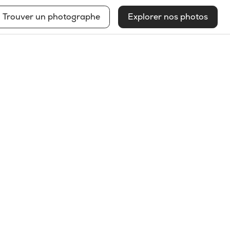
Trouver un photographe
Explorer nos photos
Anais Trépanier
Voir mon profil
2025